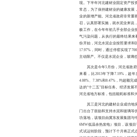
现。下半年河北建材业固定资产投
常态，为了保持建材业的健康发展
业的新增产能。河北省政府非常重视
召，认真部署实施，就水泥业来说，河
极工作，在今年年初几乎全部企业
气污染问题，从执行的最终结果来
份开始，河北水泥企业按照要求和区
17.97%，同时，通过停窑实现
主动限产。不仅是水泥企业，玻璃也
其次是今年5月份，河北省政府公
来看，比2013年下降7.19%，
4.08%、7.38%和8.47%
达的“十二五”目标任务。经济发
河北省地方标准，包括能耗标准和
其三是河北的建材企业成功地实现
门出台了鼓励和支持水泥和玻璃等
功落地，该项目由冀东发展集团与中
6MW低温余热发电）项目，该项
式试运转阶段，预计下个月将正式